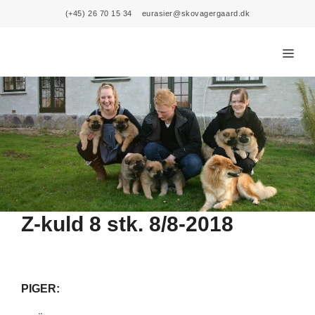
Skip
(+45) 26 70 15 34
eurasier@skovagergaard.dk
to
content
Menu
Z-kuld 8 stk. 8/8-2018
PIGER: