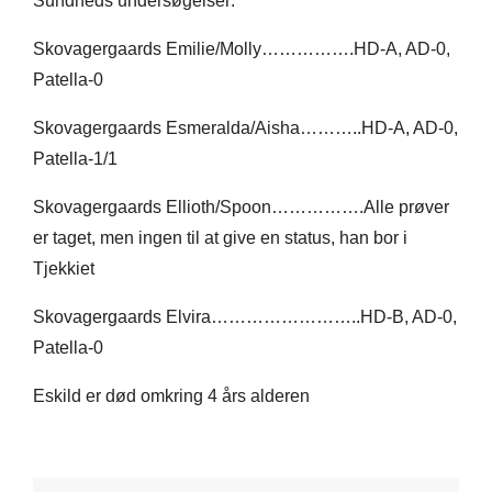
Sundheds undersøgelser:
Skovagergaards Emilie/Molly…………….HD-A, AD-0,
Patella-0
Skovagergaards Esmeralda/Aisha………..HD-A, AD-0,
Patella-1/1
Skovagergaards Ellioth/Spoon…………….Alle prøver
er taget, men ingen til at give en status, han bor i
Tjekkiet
Skovagergaards Elvira……………………..HD-B, AD-0,
Patella-0​
Eskild er død omkring 4 års alderen