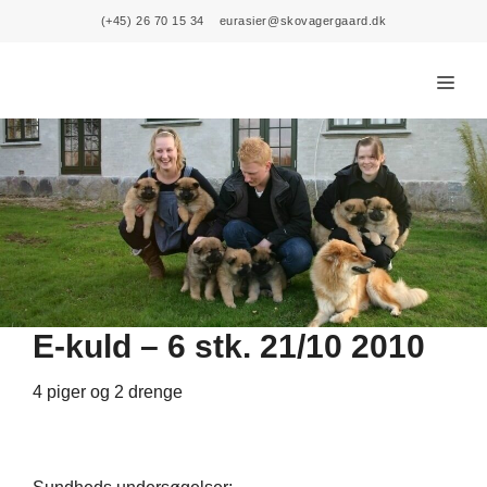
Skip
(+45) 26 70 15 34
eurasier@skovagergaard.dk
to
content
Menu
E-kuld – 6 stk. 21/10 2010
4 piger og 2 drenge​