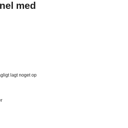
el med
ligt lagt noget op
er