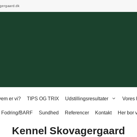
gergaard.dk
em er vi?
TIPS OG TRIX
Udstillingsresultater
Vores
Fodring/BARF
Sundhed
Referencer
Kontakt
Her bor v
Kennel Skovagergaard​