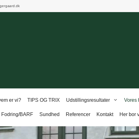
gergaard.dk
em er vi?
TIPS OG TRIX
Udstillingsresultater
Vores
Fodring/BARF
Sundhed
Referencer
Kontakt
Her bor v