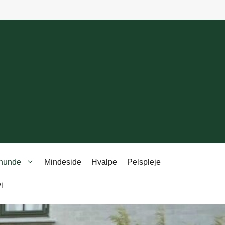
 hunde
Mindeside
Hvalpe
Pelspleje
i