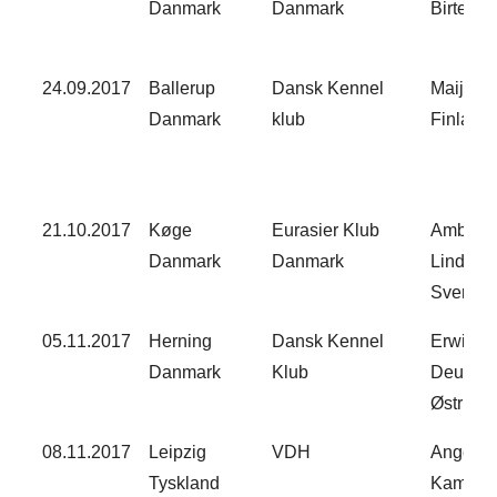
Danmark​
Danmark​
Birte Ba
24.09.2017​
Ballerup
Dansk Kennel
Maija S
Danmark​
klub​
Finland​
21.10.2017​
Køge
Eurasier Klub
Ambjörn
Danmark​
Danmark​
Lindqvis
Sverige​
05.11.2017​
Herning
Dansk Kennel
Erwin
Danmark​
Klub​
Deutche
Østrig​
08.11.2017​
Leipzig
VDH​
Angelik
Tyskland​
Kammer