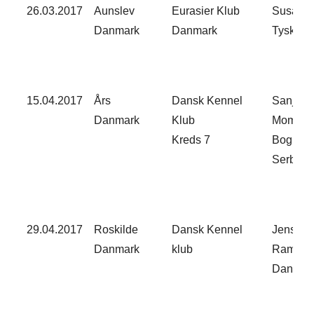
26.03.2017​
Aunslev
Eurasier Klub
Susanne
Danmark​
Danmark​
Tyskland
15.04.2017​
Års
Dansk Kennel
Sanja
Danmark​
Klub
Momcilo
Kreds 7​
Bognic
Serbien​
29.04.2017​
Roskilde
Dansk Kennel
Jens Ut
Danmark​
klub​
Ramsin
Danmark