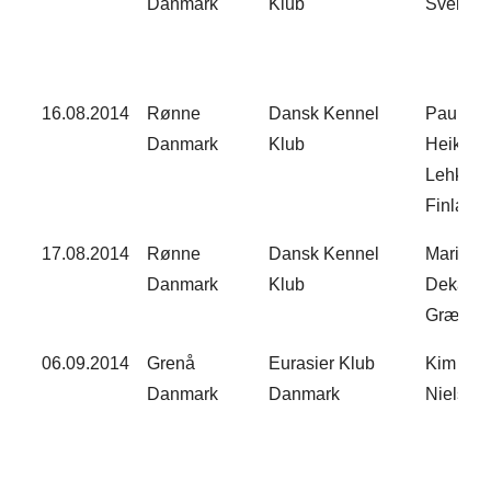
Danmark
Klub
Sverige
16.08.2014
Rønne
Dansk Kennel
Paula
Danmark
Klub
Heikkin
Lehkon
Finland
17.08.2014
Rønne
Dansk Kennel
Maria M
Danmark
Klub
Dekaris
Græken
06.09.2014
Grenå
Eurasier Klub
Kim Vig
Danmark
Danmark
Nielsen