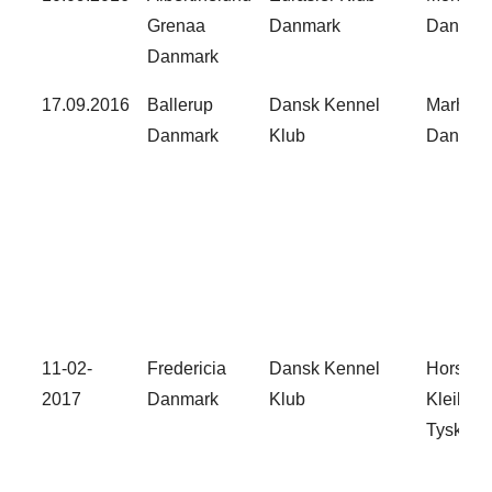
Grenaa
Danmark​
Danmar
Danmark​
17.09.2016​
Ballerup
Dansk Kennel
Marha H
Danmark​
Klub​
Danmark
11-02-
Fredericia
Dansk Kennel
Horst
2017​
Danmark​
Klub​
Kleibens
Tyskland