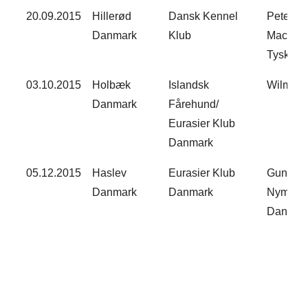
20.09.2015​
Hillerød
Dansk Kennel
Peter
Danmark
Klub
Machet
Tyskland
03.10.2015​
Holbæk
Islandsk
Wilma R
Danmark
Fårehund/
Eurasier Klub
Danmark​
05.12.2015​
Haslev
Eurasier Klub
Gunnar
Danmark
Danmark
Nymann
Danmark