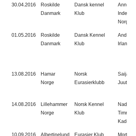
30.04.2016​
Roskilde
Dansk kennel
Anne
Danmark​
Klub​
Inderga
Norge​
01.05.2016​
Roskilde
Dansk Kennel
Andrew 
Danmark​
Klub
Irland​
13.08.2016​
​Hamar
Norsk
Saija
Norge
Eurasierklubb​
Juutilain
14.08.2016​
Lillehammer
Norsk Kennel
Nadjia
Norge​
Klub​
Timmer
Kadenko
​10.09.2016
Albertinelund
Eurasier Klub
​Morten 