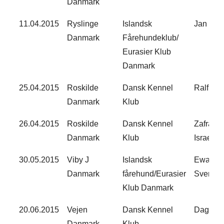
Danmark
11.04.2015​
Ryslinge
Islandsk
Jan Meij
Danmark
Fårehundeklub/
Eurasier Klub
Danmark
25.04.2015​
Roskilde
Dansk Kennel
Ralf Cam
Danmark
Klub
26.04.2015​
Roskilde
Dansk Kennel
Zafra Sir
Danmark
Klub
Israel
30.05.2015​
Viby J
Islandsk
Ewa Nie
Danmark
fårehund/Eurasier
Sverigel​
Klub Danmark
20.06.2015​
Vejen
Dansk Kennel
Dagmar 
Danmark
Klub