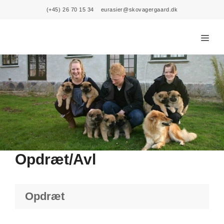
Skip
(+45) 26 70 15 34
eurasier@skovagergaard.dk
to
content
Menu
Opdræt/Avl
Opdræt