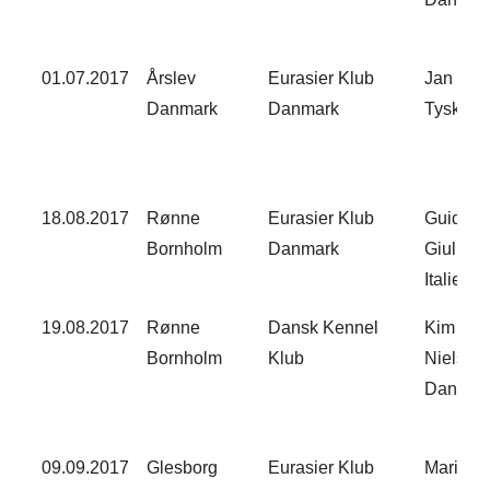
​01.07.2017
Årslev
Eurasier Klub
Jan Meij
Danmark​
Danmark​
Tyskland
18.08.2017​
Rønne
Eurasier Klub
Guido D
Bornholm​
Danmark​
Giuliana
​Italien​
19.08.2017​
Rønne
Dansk Kennel
Kim Vig
Bornholm​
Klub​
Nielsen
Danmark
09.09.2017​
Glesborg
Eurasier Klub
Mariann