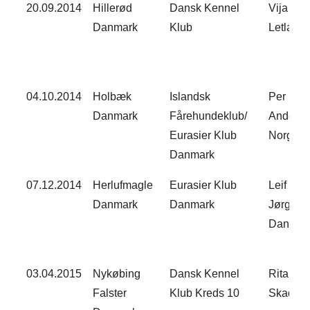
20.09.2014
Hillerød
Dansk Kennel
Vija Klu
Danmark
Klub
Letland
04.10.2014
Holbæk
Islandsk
Per K.
Danmark
Fårehundeklub/
Anders
Eurasier Klub
Norge
Danmark
07.12.2014
Herlufmagle
Eurasier Klub
Leif Le
Danmark
Danmark
Jørgens
Danmar
03.04.2015​
Nykøbing
Dansk Kennel
Rita Kad
Falster
Klub Kreds 10
Skadina​