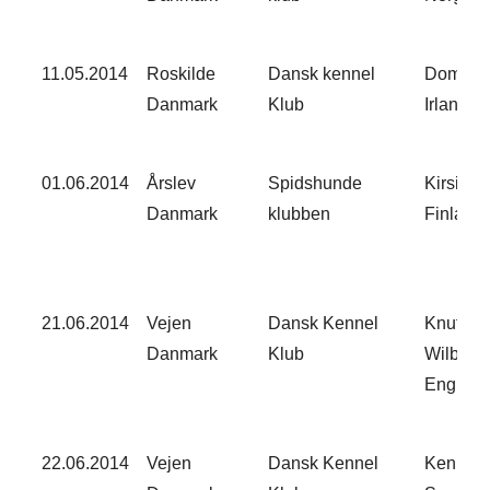
11.05.2014
Roskilde
Dansk kennel
Dominic
Danmark
Klub
Irland
01.06.2014
Årslev
Spidshunde
Kirsi H
Danmark
klubben
Finland
21.06.2014
Vejen
Dansk Kennel
Knut Si
Danmark
Klub
Wilberg
England
22.06.2014
Vejen
Dansk Kennel
Kenneth