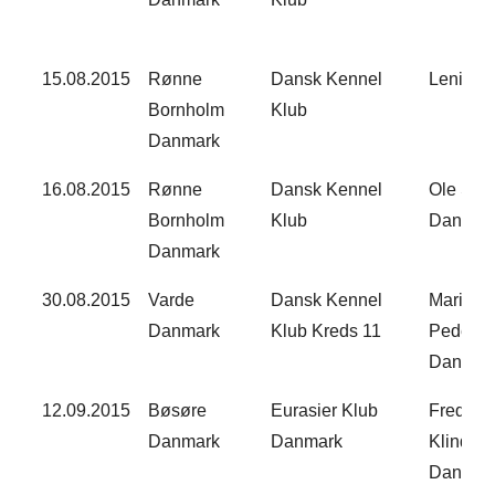
15.08.2015​
Rønne
Dansk Kennel
Leni Fin
Bornholm
Klub
Danmark
16.08.2015​
Rønne
Dansk Kennel
Ole Sta
Bornholm
Klub
Danmark
Danmark
30.08.2015​
Varde
Dansk Kennel
Marie K
Danmark
Klub Kreds 11
Peders
Danmark
12.09.2015​
Bøsøre
Eurasier Klub
Freddie
Danmark
Danmark​
Klindrup
Danmark