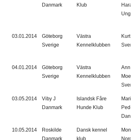
Danmark
Klub
Harasan
Ungarn
03.01.2014
Göteborg
Västra
Kurt Nil
Sverige
Kennelklubben
Sverige
04.01.2014
Göteborg
Västra
Annika U
Sverige
Kennelklubben
Moe
Sverige
03.05.2014
Viby J
Islandsk Fåre
Marie K
Danmark
Hunde Klub
Peders
Danmar
10.05.2014
Roskilde
Dansk kennel
Mona S
Danmark
klub
Norge