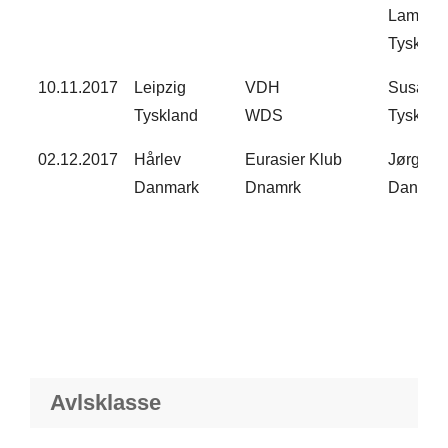
Lammer
Tyskland
10.11.2017​
Leipzig
VDH
Susann
Tyskland​
WDS​
Tyskland
02.12.2017​
Hårlev
Eurasier Klub
Jørgen 
Danmark​
Dnamrk​
Danmark
Avlsklasse