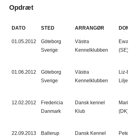
Opdræt
DATO​
STED​
ARRANGØR​
DOMME
01.05.2012
Göteborg
Västra
Ewa Nie
Sverige
Kennelklubben
(SE)
01.06.2012
Göteborg
Västra
Liz-Beth
Sverige
Kennelklubben
Liljeqvis
12.02.2012
Fredericia
Dansk kennel
Marie P
Danmark
Klub
(DK)
22.09.2013
Ballerup
Dansk Kennel
Peter