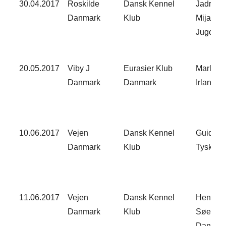
30.04.2017​
Roskilde
Dansk Kennel
Jadrank
Danmark​
Klub​
Mijatovic
Jugosla
20.05.2017​
Viby J
Eurasier Klub
Marleen 
Danmark​
Danmark​
Irland​
10.06.2017​
Vejen
Dansk Kennel
Guido S
Danmark​
Klub​
Tyskland
11.06.2017​
Vejen
Dansk Kennel
Henrik
Danmark​
Klub​
Søebor
Danmark