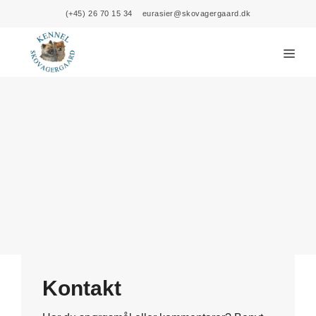
Skip
(+45) 26 70 15 34
eurasier@skovagergaard.dk
to
content
Menu
Kontakt