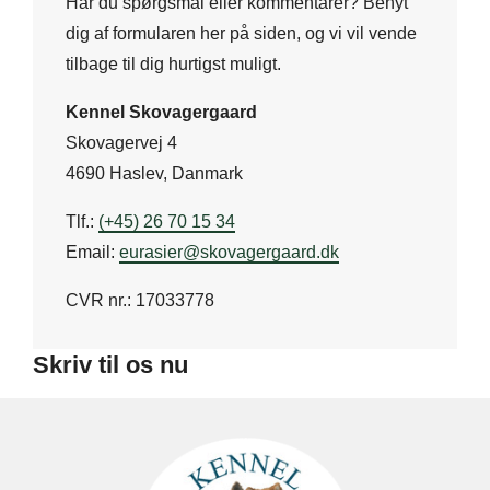
Har du spørgsmål eller kommentarer? Benyt
dig af formularen her på siden, og vi vil vende
tilbage til dig hurtigst muligt.
Kennel Skovagergaard​
Skovagervej 4
4690 Haslev, Danmark
Tlf.:
(+45) 26 70 15 34
Email:
eurasier@skovagergaard.dk
CVR nr.: 17033778
Skriv til os nu