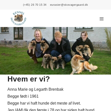
Skip
(+45) 26 70 15 34
eurasier@skovagergaard.dk
to
content
Menu
Hvem er vi?
​Anna Marie og Legarth Brenbak
Begge født i 1961
Begge har vi haft hunde det meste af livet.
Jeg (AM) fik den første i 78 og har siden haft hund.