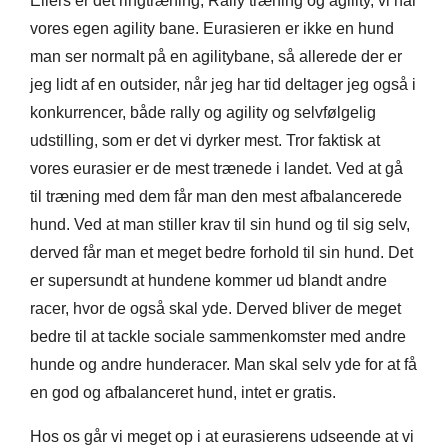
Ellers er det ringtræning, Rally træning og agility, vi har
vores egen agility bane. Eurasieren er ikke en hund
man ser normalt på en agilitybane, så allerede der er
jeg lidt af en outsider, når jeg har tid deltager jeg også i
konkurrencer, både rally og agility og selvfølgelig
udstilling, som er det vi dyrker mest. Tror faktisk at
vores eurasier er de mest trænede i landet. Ved at gå
til træning med dem får man den mest afbalancerede
hund. Ved at man stiller krav til sin hund og til sig selv,
derved får man et meget bedre forhold til sin hund. Det
er supersundt at hundene kommer ud blandt andre
racer, hvor de også skal yde. Derved bliver de meget
bedre til at tackle sociale sammenkomster med andre
hunde og andre hunderacer. Man skal selv yde for at få
en god og afbalanceret hund, intet er gratis.
Hos os går vi meget op i at eurasierens udseende at vi