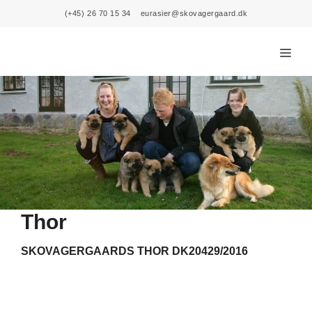
Skip
(+45) 26 70 15 34
eurasier@skovagergaard.dk
to
content
Menu
Thor
SKOVAGERGAARDS THOR DK20429/2016