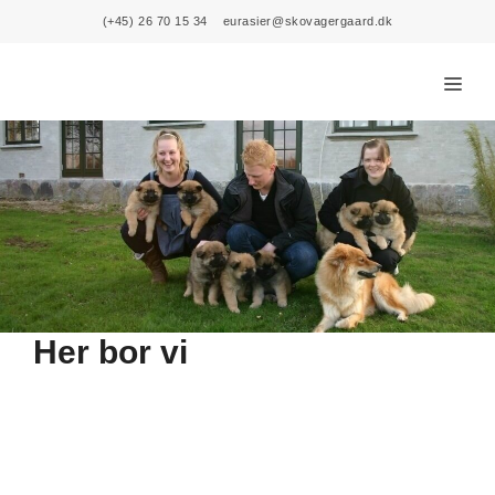
Skip
(+45) 26 70 15 34
eurasier@skovagergaard.dk
to
content
Menu
Her bor vi