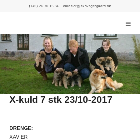
Skip
(+45) 26 70 15 34
eurasier@skovagergaard.dk
to
content
Menu
X-kuld 7 stk 23/10-2017
DRENGE:
​XAVIER