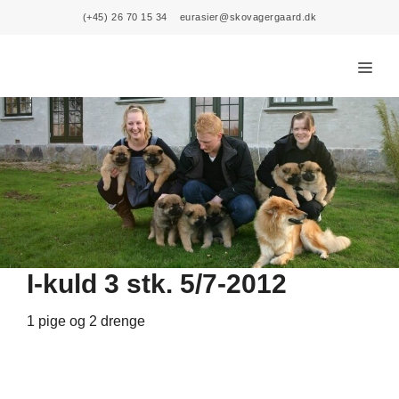
Skip
(+45) 26 70 15 34
eurasier@skovagergaard.dk
to
content
Menu
I-kuld 3 stk. 5/7-2012
1 pige og 2 drenge