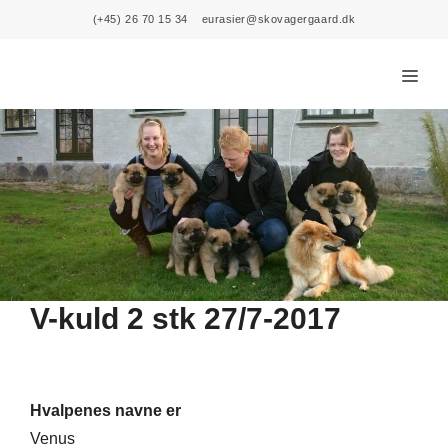
Skip
(+45) 26 70 15 34
eurasier@skovagergaard.dk
to
content
Menu
V-kuld 2 stk 27/7-2017
Hvalpenes navne er
Venus