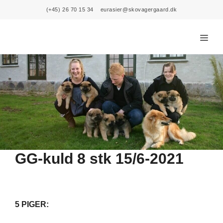
Skip
(+45) 26 70 15 34
eurasier@skovagergaard.dk
to
content
Menu
GG-kuld 8 stk 15/6-2021
5 PIGER: