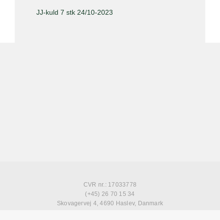
JJ-kuld 7 stk 24/10-2023
CVR nr.: 17033778
(+45) 26 70 15 34
Skovagervej 4, 4690 Haslev, Danmark
eurasier@skovagergaard.dk