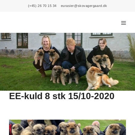
Skip
(+45) 26 70 15 34
eurasier@skovagergaard.dk
to
content
Menu
EE-kuld 8 stk 15/10-2020